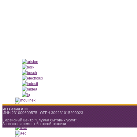
ИП Левин А.Ф.
ИНН:231000609575 ОГРН:309231015200023
Сервисный центр "Служба бытовых услуг".
Запчасти и ремонт бытовой техники.