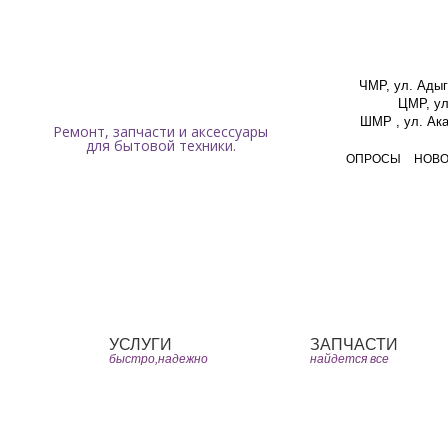
Мы работаем ежедневно с 9:00 до 19:00 без перерывов и выходных.
ЧМР, ул. Адыг
ЦМР, ул
ШМР , ул. Ака
Ремонт, запчасти и аксессуары
для бытовой техники.
ОПРОСЫ
НОВ
Главная
ЧаВо
Юмо
УСЛУГИ
ЗАПЧАСТИ
быстро,надежно
найдется все