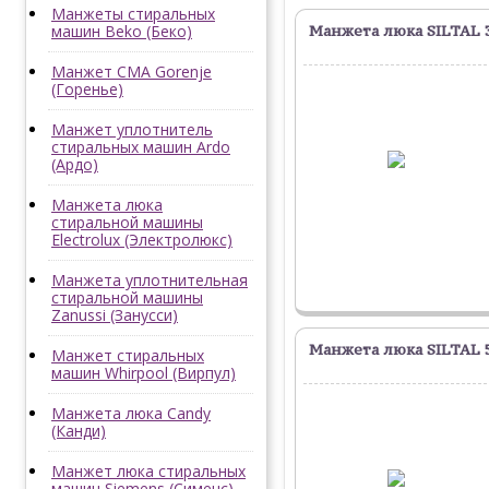
Манжеты стиральных
машин Beko (Беко)
Манжета люка SILTAL 
Манжет СМА Gorenje
(Горенье)
Манжет уплотнитель
стиральных машин Ardo
(Ардо)
Манжета люка
стиральной машины
Electrolux (Электролюкс)
Манжета уплотнительная
стиральной машины
Zanussi (Занусси)
Манжета люка SILTAL 
Манжет стиральных
машин Whirpool (Вирпул)
Манжета люка Candy
(Канди)
Манжет люка стиральных
машин Siemens (Сименс)