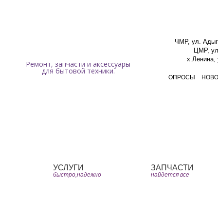
Мы работаем ежедневно с 9:00 до 19:00 без перерывов и выходных.
ЧМР, ул. Адыг
ЦМР, ул
х.Ленина,
Ремонт, запчасти и аксессуары
для бытовой техники.
ОПРОСЫ
НОВ
Главная
ЧаВо
Юмо
УСЛУГИ
ЗАПЧАСТИ
быстро,надежно
найдется все