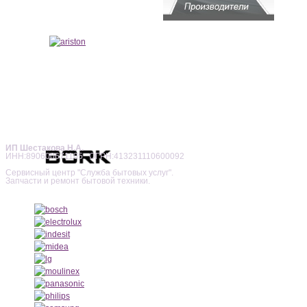
ИП Шестакова Н.А.
ИНН:890600671105 ОГРН:413231110600092
Сервисный центр "Служба бытовых услуг".
Запчасти и ремонт бытовой техники.