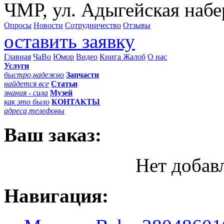
ЧМР, ул. Адыгейская набе
Опросы
Новости
Сотрудничество
Отзывы
оставить заявку
Главная
ЧаВо
Юмор
Видео
Книга Жалоб
О нас
Услуги
быстро,надежно
Запчасти
найдется все
Статьи
знания - сила
Музей
как это было
КОНТАКТЫ
адреса,телефоны
Ваш заказ:
Нет добав
Навигация: