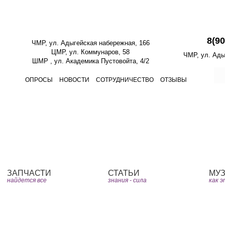
 перерывов и выходных.
«Старый д
8(9
ЧМР, ул. Адыгейская набережная, 166
ЦМР, ул. Коммунаров, 58
ЧМР, ул. Ады
ШМР , ул. Академика Пустовойта, 4/2
ОПРОСЫ
НОВОСТИ
СОТРУДНИЧЕСТВО
ОТЗЫВЫ
Юмор
Видео
Книг
ЗАПЧАСТИ
СТАТЬИ
МУ
найдется все
знания - сила
как 