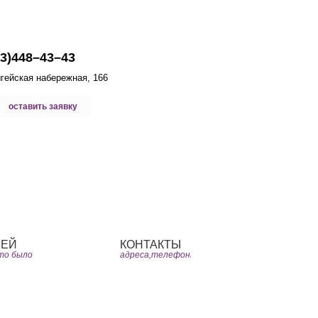
руг лучше новых двух - Служба бытовых услуг»
03)448–43–43
гейская набережная, 166
оставить заявку
а Жалоб
О нас
ЗЕЙ
КОНТАКТЫ
это было
адреса,телефоны