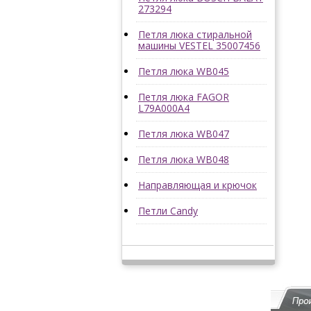
273294
Петля люка стиральной
машины VESTEL 35007456
Петля люка WB045
Петля люка FAGOR
L79A000A4
Петля люка WB047
Петля люка WB048
Направляющая и крючок
Петли Candy