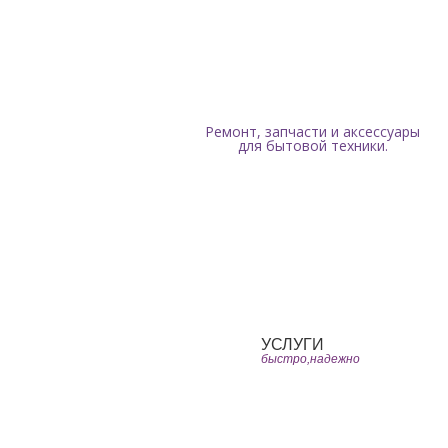
Мы работаем ежедневно с 9:00 до 19:00 без
Ремонт, запчасти и аксессуары
для бытовой техники.
Главная
ЧаВо
УСЛУГИ
быстро,надежно